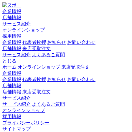
企業情報
店舗情報
サービス紹介
オンラインショップ
採用情報
企業情報
代表者挨拶
お知らせ
お問い合わせ
店舗情報
来店受取注文
サービス紹介
よくあるご質問
とじる
ホーム
オンラインショップ
来店受取注文
企業情報
企業情報
代表者挨拶
お知らせ
お問い合わせ
店舗情報
店舗情報
来店受取注文
サービス紹介
サービス紹介
よくあるご質問
オンラインショップ
採用情報
プライバシーポリシー
サイトマップ