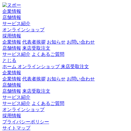
企業情報
店舗情報
サービス紹介
オンラインショップ
採用情報
企業情報
代表者挨拶
お知らせ
お問い合わせ
店舗情報
来店受取注文
サービス紹介
よくあるご質問
とじる
ホーム
オンラインショップ
来店受取注文
企業情報
企業情報
代表者挨拶
お知らせ
お問い合わせ
店舗情報
店舗情報
来店受取注文
サービス紹介
サービス紹介
よくあるご質問
オンラインショップ
採用情報
プライバシーポリシー
サイトマップ