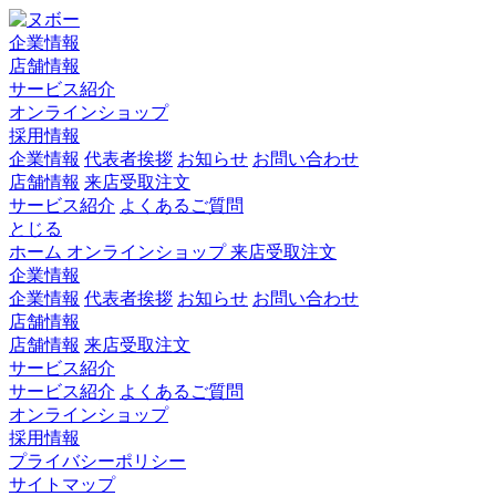
企業情報
店舗情報
サービス紹介
オンラインショップ
採用情報
企業情報
代表者挨拶
お知らせ
お問い合わせ
店舗情報
来店受取注文
サービス紹介
よくあるご質問
とじる
ホーム
オンラインショップ
来店受取注文
企業情報
企業情報
代表者挨拶
お知らせ
お問い合わせ
店舗情報
店舗情報
来店受取注文
サービス紹介
サービス紹介
よくあるご質問
オンラインショップ
採用情報
プライバシーポリシー
サイトマップ