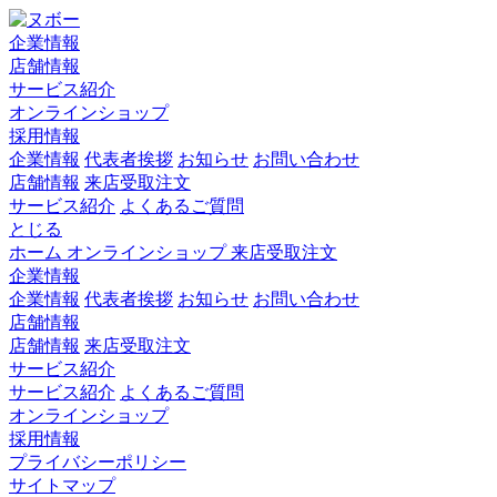
企業情報
店舗情報
サービス紹介
オンラインショップ
採用情報
企業情報
代表者挨拶
お知らせ
お問い合わせ
店舗情報
来店受取注文
サービス紹介
よくあるご質問
とじる
ホーム
オンラインショップ
来店受取注文
企業情報
企業情報
代表者挨拶
お知らせ
お問い合わせ
店舗情報
店舗情報
来店受取注文
サービス紹介
サービス紹介
よくあるご質問
オンラインショップ
採用情報
プライバシーポリシー
サイトマップ