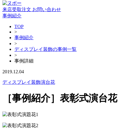
来店受取注文
お問い合わせ
事例紹介
TOP
>
事例紹介
>
ディスプレイ装飾の事例一覧
>
事例詳細
2019.12.04
ディスプレイ装飾
演台花
［事例紹介］表彰式演台花