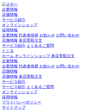
企業情報
店舗情報
サービス紹介
オンラインショップ
採用情報
企業情報
代表者挨拶
お知らせ
お問い合わせ
店舗情報
来店受取注文
サービス紹介
よくあるご質問
とじる
ホーム
オンラインショップ
来店受取注文
企業情報
企業情報
代表者挨拶
お知らせ
お問い合わせ
店舗情報
店舗情報
来店受取注文
サービス紹介
サービス紹介
よくあるご質問
オンラインショップ
採用情報
プライバシーポリシー
サイトマップ