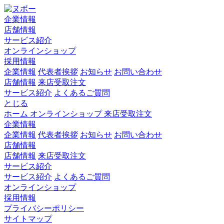
企業情報
店舗情報
サービス紹介
オンラインショップ
採用情報
企業情報
代表者挨拶
お知らせ
お問い合わせ
店舗情報
来店受取注文
サービス紹介
よくあるご質問
とじる
ホーム
オンラインショップ
来店受取注文
企業情報
企業情報
代表者挨拶
お知らせ
お問い合わせ
店舗情報
店舗情報
来店受取注文
サービス紹介
サービス紹介
よくあるご質問
オンラインショップ
採用情報
プライバシーポリシー
サイトマップ