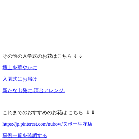
その他の入学式のお花はこちら ⇓ ⇓
壇上を華やかに
入園式にお届け
新たな出発に-演台アレンジ-
これまでのおすすめのお花は こちら ⇓ ⇓
https://jp.pinterest.com/nubow/ヌボー生花店
事例一覧を確認する