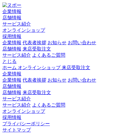
企業情報
店舗情報
サービス紹介
オンラインショップ
採用情報
企業情報
代表者挨拶
お知らせ
お問い合わせ
店舗情報
来店受取注文
サービス紹介
よくあるご質問
とじる
ホーム
オンラインショップ
来店受取注文
企業情報
企業情報
代表者挨拶
お知らせ
お問い合わせ
店舗情報
店舗情報
来店受取注文
サービス紹介
サービス紹介
よくあるご質問
オンラインショップ
採用情報
プライバシーポリシー
サイトマップ