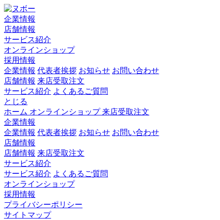
企業情報
店舗情報
サービス紹介
オンラインショップ
採用情報
企業情報
代表者挨拶
お知らせ
お問い合わせ
店舗情報
来店受取注文
サービス紹介
よくあるご質問
とじる
ホーム
オンラインショップ
来店受取注文
企業情報
企業情報
代表者挨拶
お知らせ
お問い合わせ
店舗情報
店舗情報
来店受取注文
サービス紹介
サービス紹介
よくあるご質問
オンラインショップ
採用情報
プライバシーポリシー
サイトマップ