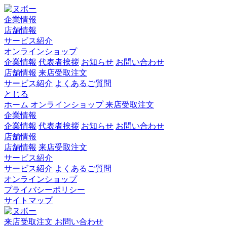
企業情報
店舗情報
サービス紹介
オンラインショップ
企業情報
代表者挨拶
お知らせ
お問い合わせ
店舗情報
来店受取注文
サービス紹介
よくあるご質問
とじる
ホーム
オンラインショップ
来店受取注文
企業情報
企業情報
代表者挨拶
お知らせ
お問い合わせ
店舗情報
店舗情報
来店受取注文
サービス紹介
サービス紹介
よくあるご質問
オンラインショップ
プライバシーポリシー
サイトマップ
来店受取注文
お問い合わせ