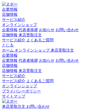
企業情報
店舗情報
サービス紹介
オンラインショップ
企業情報
代表者挨拶
お知らせ
お問い合わせ
店舗情報
来店受取注文
サービス紹介
よくあるご質問
とじる
ホーム
オンラインショップ
来店受取注文
企業情報
企業情報
代表者挨拶
お知らせ
お問い合わせ
店舗情報
店舗情報
来店受取注文
サービス紹介
サービス紹介
よくあるご質問
オンラインショップ
プライバシーポリシー
サイトマップ
来店受取注文
お問い合わせ