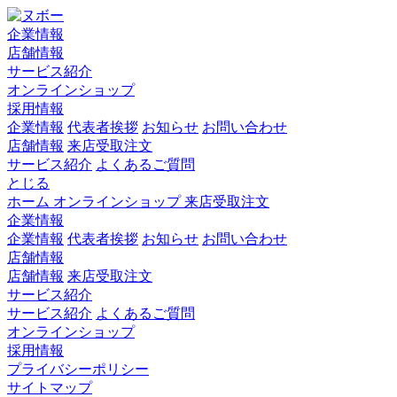
企業情報
店舗情報
サービス紹介
オンラインショップ
採用情報
企業情報
代表者挨拶
お知らせ
お問い合わせ
店舗情報
来店受取注文
サービス紹介
よくあるご質問
とじる
ホーム
オンラインショップ
来店受取注文
企業情報
企業情報
代表者挨拶
お知らせ
お問い合わせ
店舗情報
店舗情報
来店受取注文
サービス紹介
サービス紹介
よくあるご質問
オンラインショップ
採用情報
プライバシーポリシー
サイトマップ