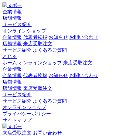
企業情報
店舗情報
サービス紹介
オンラインショップ
企業情報
代表者挨拶
お知らせ
お問い合わせ
店舗情報
来店受取注文
サービス紹介
よくあるご質問
とじる
ホーム
オンラインショップ
来店受取注文
企業情報
企業情報
代表者挨拶
お知らせ
お問い合わせ
店舗情報
店舗情報
来店受取注文
サービス紹介
サービス紹介
よくあるご質問
オンラインショップ
プライバシーポリシー
サイトマップ
来店受取注文
お問い合わせ