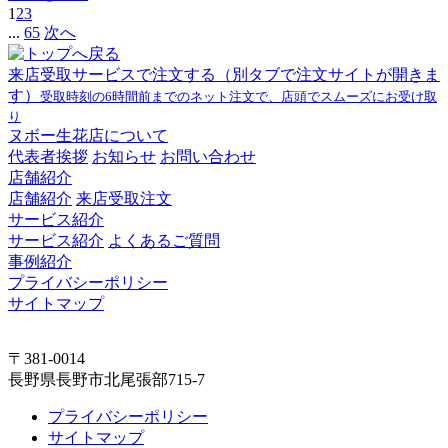
1
2
3
...
65
次へ
来店受取サービスで注文する
（別タブで注文サイトが開きま
す）
受取時刻の6時間前までのネット注文で、店頭でスムーズにお受け取
り
ヌボー生花店について
代表者挨拶
お知らせ
お問い合わせ
店舗紹介
店舗紹介
来店受取注文
サービス紹介
サービス紹介
よくあるご質問
事例紹介
プライバシーポリシー
サイトマップ
〒381-0014
長野県長野市北尾張部715-7
プライバシーポリシー
サイトマップ