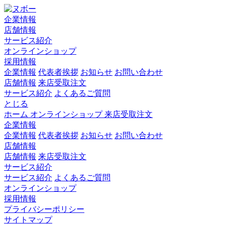
企業情報
店舗情報
サービス紹介
オンラインショップ
採用情報
企業情報
代表者挨拶
お知らせ
お問い合わせ
店舗情報
来店受取注文
サービス紹介
よくあるご質問
とじる
ホーム
オンラインショップ
来店受取注文
企業情報
企業情報
代表者挨拶
お知らせ
お問い合わせ
店舗情報
店舗情報
来店受取注文
サービス紹介
サービス紹介
よくあるご質問
オンラインショップ
採用情報
プライバシーポリシー
サイトマップ