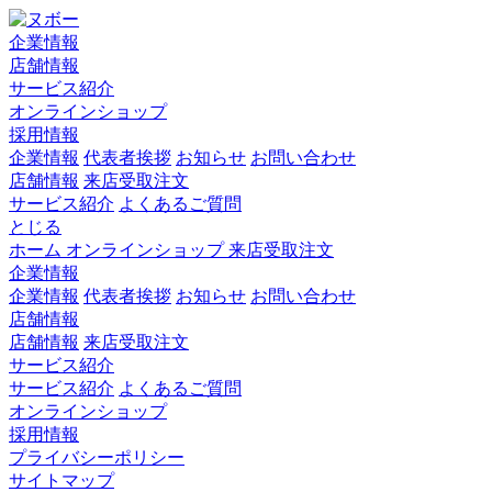
企業情報
店舗情報
サービス紹介
オンラインショップ
採用情報
企業情報
代表者挨拶
お知らせ
お問い合わせ
店舗情報
来店受取注文
サービス紹介
よくあるご質問
とじる
ホーム
オンラインショップ
来店受取注文
企業情報
企業情報
代表者挨拶
お知らせ
お問い合わせ
店舗情報
店舗情報
来店受取注文
サービス紹介
サービス紹介
よくあるご質問
オンラインショップ
採用情報
プライバシーポリシー
サイトマップ