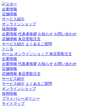
企業情報
店舗情報
サービス紹介
オンラインショップ
採用情報
企業情報
代表者挨拶
お知らせ
お問い合わせ
店舗情報
来店受取注文
サービス紹介
よくあるご質問
とじる
ホーム
オンラインショップ
来店受取注文
企業情報
企業情報
代表者挨拶
お知らせ
お問い合わせ
店舗情報
店舗情報
来店受取注文
サービス紹介
サービス紹介
よくあるご質問
オンラインショップ
採用情報
プライバシーポリシー
サイトマップ