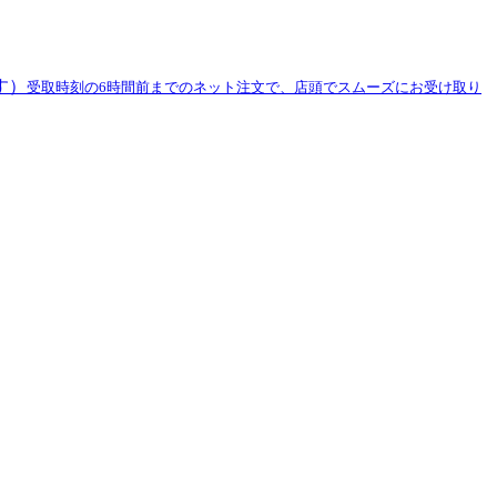
す）
受取時刻の6時間前までのネット注文で、店頭でスムーズにお受け取り