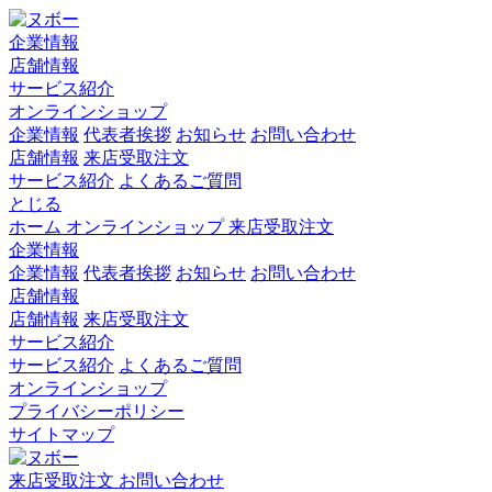
企業情報
店舗情報
サービス紹介
オンラインショップ
企業情報
代表者挨拶
お知らせ
お問い合わせ
店舗情報
来店受取注文
サービス紹介
よくあるご質問
とじる
ホーム
オンラインショップ
来店受取注文
企業情報
企業情報
代表者挨拶
お知らせ
お問い合わせ
店舗情報
店舗情報
来店受取注文
サービス紹介
サービス紹介
よくあるご質問
オンラインショップ
プライバシーポリシー
サイトマップ
来店受取注文
お問い合わせ