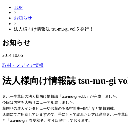
TOP
>
お知らせ
>
法人様向け情報誌 tsu-mu-gi vol.5 発行！
お知らせ
2014.10.06
取材・メディア情報
法人様向け情報誌 tsu-mu-gi vo
ヌボー生花店の法人様向け情報誌「tsu-mu-gi vol.5」が完成しました。

今回は内容を大幅リニューアル致しました。

花贈りの達人インタビューやお花のある空間事例紹介など情報満載。

店舗にてご用意していますので、手にとって読みたい方は是非ヌボー生花店
＊「tsu-mu-gi」春夏秋冬、年４回発行しております。
