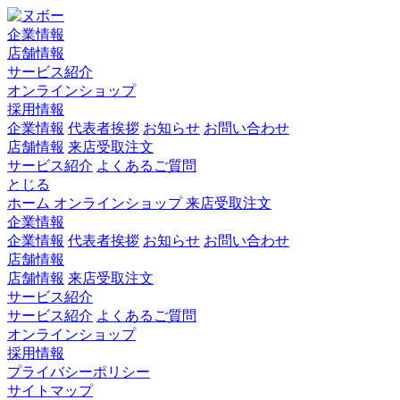
企業情報
店舗情報
サービス紹介
オンラインショップ
採用情報
企業情報
代表者挨拶
お知らせ
お問い合わせ
店舗情報
来店受取注文
サービス紹介
よくあるご質問
とじる
ホーム
オンラインショップ
来店受取注文
企業情報
企業情報
代表者挨拶
お知らせ
お問い合わせ
店舗情報
店舗情報
来店受取注文
サービス紹介
サービス紹介
よくあるご質問
オンラインショップ
採用情報
プライバシーポリシー
サイトマップ