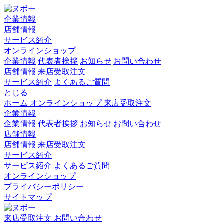
企業情報
店舗情報
サービス紹介
オンラインショップ
企業情報
代表者挨拶
お知らせ
お問い合わせ
店舗情報
来店受取注文
サービス紹介
よくあるご質問
とじる
ホーム
オンラインショップ
来店受取注文
企業情報
企業情報
代表者挨拶
お知らせ
お問い合わせ
店舗情報
店舗情報
来店受取注文
サービス紹介
サービス紹介
よくあるご質問
オンラインショップ
プライバシーポリシー
サイトマップ
来店受取注文
お問い合わせ