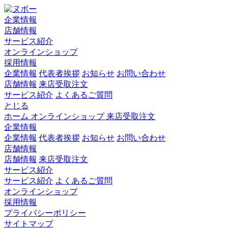
企業情報
店舗情報
サービス紹介
オンラインショップ
採用情報
企業情報
代表者挨拶
お知らせ
お問い合わせ
店舗情報
来店受取注文
サービス紹介
よくあるご質問
とじる
ホーム
オンラインショップ
来店受取注文
企業情報
企業情報
代表者挨拶
お知らせ
お問い合わせ
店舗情報
店舗情報
来店受取注文
サービス紹介
サービス紹介
よくあるご質問
オンラインショップ
採用情報
プライバシーポリシー
サイトマップ