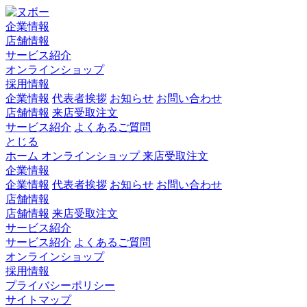
企業情報
店舗情報
サービス紹介
オンラインショップ
採用情報
企業情報
代表者挨拶
お知らせ
お問い合わせ
店舗情報
来店受取注文
サービス紹介
よくあるご質問
とじる
ホーム
オンラインショップ
来店受取注文
企業情報
企業情報
代表者挨拶
お知らせ
お問い合わせ
店舗情報
店舗情報
来店受取注文
サービス紹介
サービス紹介
よくあるご質問
オンラインショップ
採用情報
プライバシーポリシー
サイトマップ