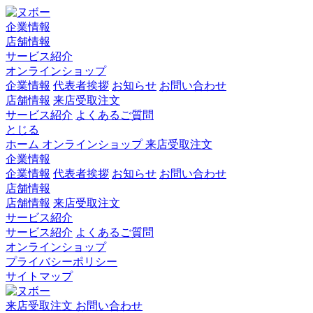
企業情報
店舗情報
サービス紹介
オンラインショップ
企業情報
代表者挨拶
お知らせ
お問い合わせ
店舗情報
来店受取注文
サービス紹介
よくあるご質問
とじる
ホーム
オンラインショップ
来店受取注文
企業情報
企業情報
代表者挨拶
お知らせ
お問い合わせ
店舗情報
店舗情報
来店受取注文
サービス紹介
サービス紹介
よくあるご質問
オンラインショップ
プライバシーポリシー
サイトマップ
来店受取注文
お問い合わせ