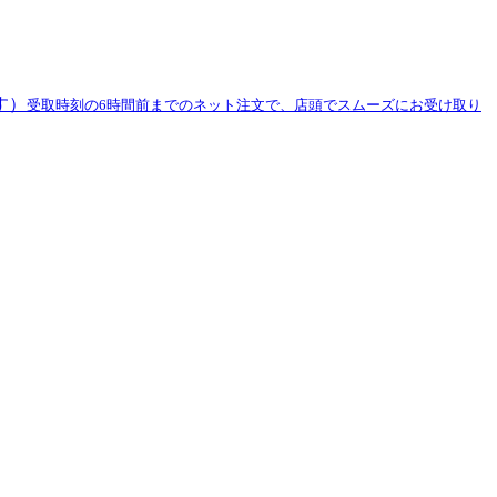
す）
受取時刻の6時間前までのネット注文で、店頭でスムーズにお受け取り