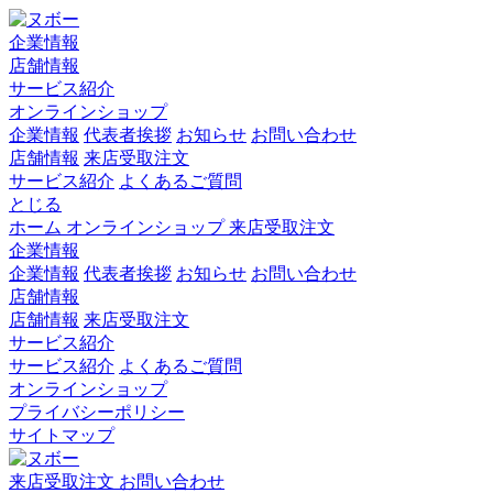
企業情報
店舗情報
サービス紹介
オンラインショップ
企業情報
代表者挨拶
お知らせ
お問い合わせ
店舗情報
来店受取注文
サービス紹介
よくあるご質問
とじる
ホーム
オンラインショップ
来店受取注文
企業情報
企業情報
代表者挨拶
お知らせ
お問い合わせ
店舗情報
店舗情報
来店受取注文
サービス紹介
サービス紹介
よくあるご質問
オンラインショップ
プライバシーポリシー
サイトマップ
来店受取注文
お問い合わせ