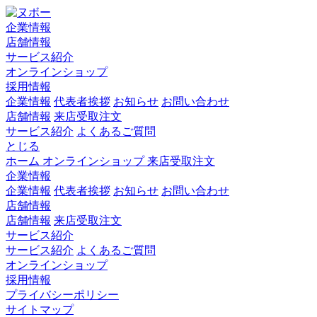
企業情報
店舗情報
サービス紹介
オンラインショップ
採用情報
企業情報
代表者挨拶
お知らせ
お問い合わせ
店舗情報
来店受取注文
サービス紹介
よくあるご質問
とじる
ホーム
オンラインショップ
来店受取注文
企業情報
企業情報
代表者挨拶
お知らせ
お問い合わせ
店舗情報
店舗情報
来店受取注文
サービス紹介
サービス紹介
よくあるご質問
オンラインショップ
採用情報
プライバシーポリシー
サイトマップ