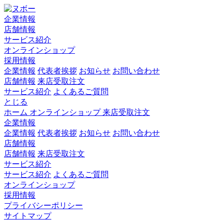
企業情報
店舗情報
サービス紹介
オンラインショップ
採用情報
企業情報
代表者挨拶
お知らせ
お問い合わせ
店舗情報
来店受取注文
サービス紹介
よくあるご質問
とじる
ホーム
オンラインショップ
来店受取注文
企業情報
企業情報
代表者挨拶
お知らせ
お問い合わせ
店舗情報
店舗情報
来店受取注文
サービス紹介
サービス紹介
よくあるご質問
オンラインショップ
採用情報
プライバシーポリシー
サイトマップ