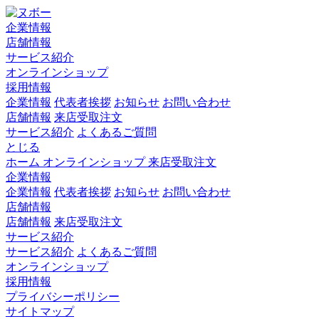
企業情報
店舗情報
サービス紹介
オンラインショップ
採用情報
企業情報
代表者挨拶
お知らせ
お問い合わせ
店舗情報
来店受取注文
サービス紹介
よくあるご質問
とじる
ホーム
オンラインショップ
来店受取注文
企業情報
企業情報
代表者挨拶
お知らせ
お問い合わせ
店舗情報
店舗情報
来店受取注文
サービス紹介
サービス紹介
よくあるご質問
オンラインショップ
採用情報
プライバシーポリシー
サイトマップ