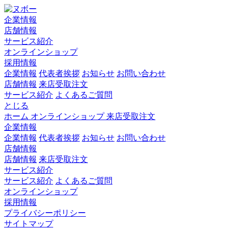
企業情報
店舗情報
サービス紹介
オンラインショップ
採用情報
企業情報
代表者挨拶
お知らせ
お問い合わせ
店舗情報
来店受取注文
サービス紹介
よくあるご質問
とじる
ホーム
オンラインショップ
来店受取注文
企業情報
企業情報
代表者挨拶
お知らせ
お問い合わせ
店舗情報
店舗情報
来店受取注文
サービス紹介
サービス紹介
よくあるご質問
オンラインショップ
採用情報
プライバシーポリシー
サイトマップ