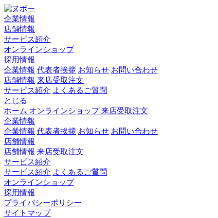
企業情報
店舗情報
サービス紹介
オンラインショップ
採用情報
企業情報
代表者挨拶
お知らせ
お問い合わせ
店舗情報
来店受取注文
サービス紹介
よくあるご質問
とじる
ホーム
オンラインショップ
来店受取注文
企業情報
企業情報
代表者挨拶
お知らせ
お問い合わせ
店舗情報
店舗情報
来店受取注文
サービス紹介
サービス紹介
よくあるご質問
オンラインショップ
採用情報
プライバシーポリシー
サイトマップ