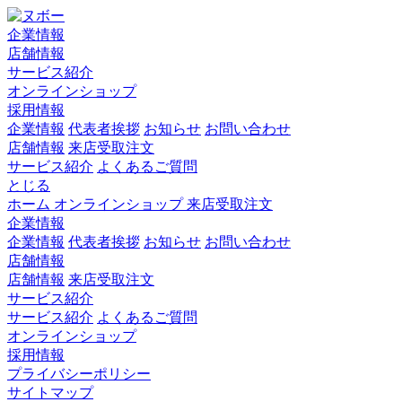
企業情報
店舗情報
サービス紹介
オンラインショップ
採用情報
企業情報
代表者挨拶
お知らせ
お問い合わせ
店舗情報
来店受取注文
サービス紹介
よくあるご質問
とじる
ホーム
オンラインショップ
来店受取注文
企業情報
企業情報
代表者挨拶
お知らせ
お問い合わせ
店舗情報
店舗情報
来店受取注文
サービス紹介
サービス紹介
よくあるご質問
オンラインショップ
採用情報
プライバシーポリシー
サイトマップ