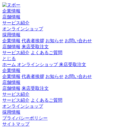
企業情報
店舗情報
サービス紹介
オンラインショップ
採用情報
企業情報
代表者挨拶
お知らせ
お問い合わせ
店舗情報
来店受取注文
サービス紹介
よくあるご質問
とじる
ホーム
オンラインショップ
来店受取注文
企業情報
企業情報
代表者挨拶
お知らせ
お問い合わせ
店舗情報
店舗情報
来店受取注文
サービス紹介
サービス紹介
よくあるご質問
オンラインショップ
採用情報
プライバシーポリシー
サイトマップ