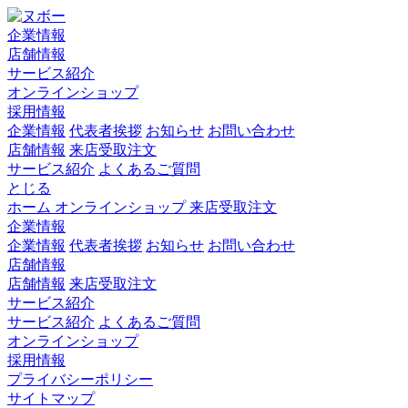
企業情報
店舗情報
サービス紹介
オンラインショップ
採用情報
企業情報
代表者挨拶
お知らせ
お問い合わせ
店舗情報
来店受取注文
サービス紹介
よくあるご質問
とじる
ホーム
オンラインショップ
来店受取注文
企業情報
企業情報
代表者挨拶
お知らせ
お問い合わせ
店舗情報
店舗情報
来店受取注文
サービス紹介
サービス紹介
よくあるご質問
オンラインショップ
採用情報
プライバシーポリシー
サイトマップ