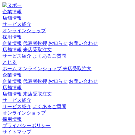
企業情報
店舗情報
サービス紹介
オンラインショップ
採用情報
企業情報
代表者挨拶
お知らせ
お問い合わせ
店舗情報
来店受取注文
サービス紹介
よくあるご質問
とじる
ホーム
オンラインショップ
来店受取注文
企業情報
企業情報
代表者挨拶
お知らせ
お問い合わせ
店舗情報
店舗情報
来店受取注文
サービス紹介
サービス紹介
よくあるご質問
オンラインショップ
採用情報
プライバシーポリシー
サイトマップ