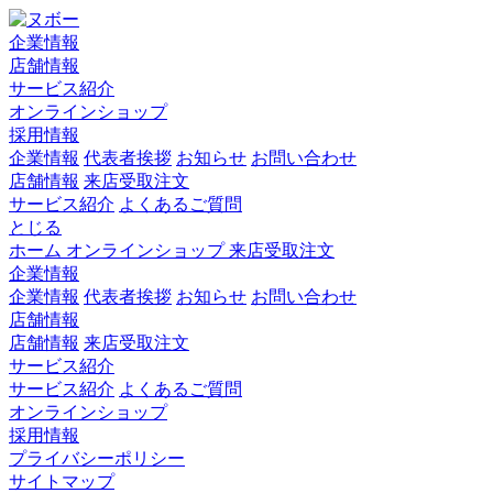
企業情報
店舗情報
サービス紹介
オンラインショップ
採用情報
企業情報
代表者挨拶
お知らせ
お問い合わせ
店舗情報
来店受取注文
サービス紹介
よくあるご質問
とじる
ホーム
オンラインショップ
来店受取注文
企業情報
企業情報
代表者挨拶
お知らせ
お問い合わせ
店舗情報
店舗情報
来店受取注文
サービス紹介
サービス紹介
よくあるご質問
オンラインショップ
採用情報
プライバシーポリシー
サイトマップ