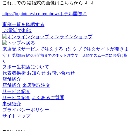
これまでの 結婚式の画像はこちらから ⇓ ⇓
https://jp.pinterest.com/nubow/ホテル国際21
事例一覧を確認する
お電話で相談
オンラインショップ
来店受取サービスで注文する
（別タブで注文サイトが開きま
す）
受取時刻の6時間前までのネット注文で、店頭でスムーズにお受け取
り
ヌボー生花店について
代表者挨拶
お知らせ
お問い合わせ
店舗紹介
店舗紹介
来店受取注文
サービス紹介
サービス紹介
よくあるご質問
事例紹介
プライバシーポリシー
サイトマップ