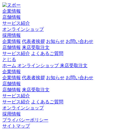
企業情報
店舗情報
サービス紹介
オンラインショップ
採用情報
企業情報
代表者挨拶
お知らせ
お問い合わせ
店舗情報
来店受取注文
サービス紹介
よくあるご質問
とじる
ホーム
オンラインショップ
来店受取注文
企業情報
企業情報
代表者挨拶
お知らせ
お問い合わせ
店舗情報
店舗情報
来店受取注文
サービス紹介
サービス紹介
よくあるご質問
オンラインショップ
採用情報
プライバシーポリシー
サイトマップ