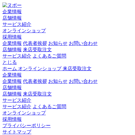
企業情報
店舗情報
サービス紹介
オンラインショップ
採用情報
企業情報
代表者挨拶
お知らせ
お問い合わせ
店舗情報
来店受取注文
サービス紹介
よくあるご質問
とじる
ホーム
オンラインショップ
来店受取注文
企業情報
企業情報
代表者挨拶
お知らせ
お問い合わせ
店舗情報
店舗情報
来店受取注文
サービス紹介
サービス紹介
よくあるご質問
オンラインショップ
採用情報
プライバシーポリシー
サイトマップ