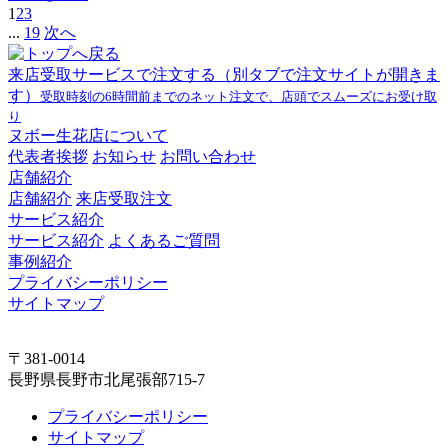
1
2
3
...
19
次へ
来店受取サービスで注文する
（別タブで注文サイトが開きま
す）
受取時刻の6時間前までのネット注文で、店頭でスムーズにお受け取
り
ヌボー生花店について
代表者挨拶
お知らせ
お問い合わせ
店舗紹介
店舗紹介
来店受取注文
サービス紹介
サービス紹介
よくあるご質問
事例紹介
プライバシーポリシー
サイトマップ
〒381-0014
長野県長野市北尾張部715-7
プライバシーポリシー
サイトマップ