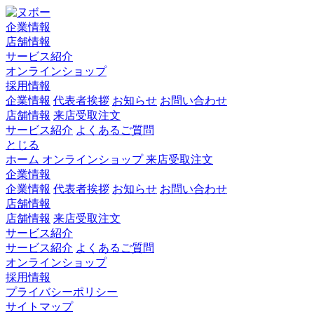
企業情報
店舗情報
サービス紹介
オンラインショップ
採用情報
企業情報
代表者挨拶
お知らせ
お問い合わせ
店舗情報
来店受取注文
サービス紹介
よくあるご質問
とじる
ホーム
オンラインショップ
来店受取注文
企業情報
企業情報
代表者挨拶
お知らせ
お問い合わせ
店舗情報
店舗情報
来店受取注文
サービス紹介
サービス紹介
よくあるご質問
オンラインショップ
採用情報
プライバシーポリシー
サイトマップ