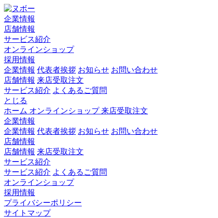
企業情報
店舗情報
サービス紹介
オンラインショップ
採用情報
企業情報
代表者挨拶
お知らせ
お問い合わせ
店舗情報
来店受取注文
サービス紹介
よくあるご質問
とじる
ホーム
オンラインショップ
来店受取注文
企業情報
企業情報
代表者挨拶
お知らせ
お問い合わせ
店舗情報
店舗情報
来店受取注文
サービス紹介
サービス紹介
よくあるご質問
オンラインショップ
採用情報
プライバシーポリシー
サイトマップ